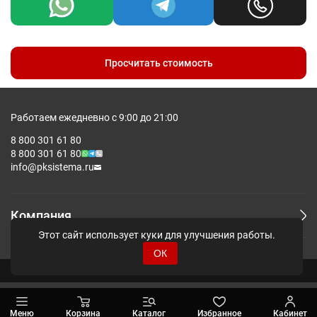
подарочных коробок или «Крепление (кастомизация)» для
остального ассортимента и сделайте его групповым для
товара, куда ее необходимо завязать.
Лента завязывается бантом так, чтобы оставались
свободные концы длиной от 10 до 20 см (в зависимости от
Просчитать стоимость
размера товара). Общая длина ленты в итоге может
оказаться меньше, чем в заказе.
Работаем ежедневно с 9:00 до 21:00
8 800 301 61 80
8 800 301 61 80
info@pksistema.ru
Компания
Этот сайт использует куки для улучшения работы.
ОК
© Pksistema - Все права защищены.
Меню
Корзина
Каталог
Избранное
Кабинет