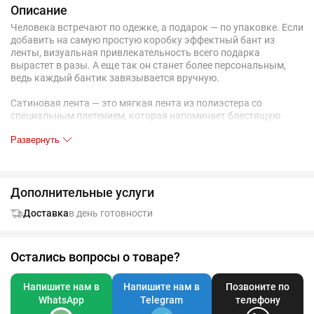
Описание
Человека встречают по одежке, а подарок — по упаковке. Если
добавить на самую простую коробку эффектный бант из
ленты, визуальная привлекательность всего подарка
вырастет в разы. А еще так он станет более персональным,
ведь каждый бантик завязывается вручную.
Сатиновая лента — это мягкая лента из полиэстера со
специальным плетением, которая напоминает блестящую
шелковистую ткань. Она может быть как самостоятельным
Развернуть
декоративным элементом, так и еще одним местом для
нанесения логотипа.
Идеально подходит для завершающего штриха к подарочным
Дополнительные услуги
наборам, домашнему текстилю, пледам и новогодним
подаркам.
Доставка
в день готовности
Односторонняя лента с гладкой блестящей поверхностью с
лицевой стороны и матовой изнанкой. Лента режется
горячими ножницами, поэтому край не будет осыпаться, но
может иметь следы плавления.
Остались вопросы о товаре?
Если на изделии вы хотите, чтобы отрезок ленты был завязан
Напишите нам в
Напишите нам в
Позвоните по
на товар в заказе:
WhatsApp
Telegram
телефону
Добавьте на ленту нанесение «Крепление (сборка)» для