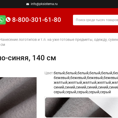
info@pksistema.ru
8-800-301-61-80
 Нанесение логотипов и т.п. на уже готовые предметы, одежду, су
 см
но-синяя, 140 см
Цвет:
белый,
белый,
белый,
белый,
белый,
бе
бежевый,
бежевый,
бежевый,
бежевый
желтый,
желтый,
желтый,
желтый,
жел
синий,
синий,
синий,
синий,
синий,
сини
серый,
серый,
серый,
серый,
серый