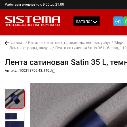
Работаем ежедневно с 9:00 до 21:00
Каталог
Главная
/
Каталог печатных, производственных услуг
/
'Мерч.
Ленты, стропы, шнуры
/ Лента сатиновая Satin 35 L, белая, 110
Лента сатиновая Satin 35 L, тем
Артикул:
100218706.43.140..