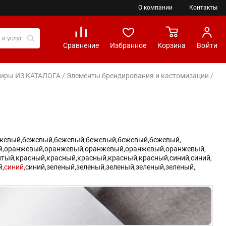
О компании
Контакты
Сравнение
Избранное
Корзина
Войти
вениры ИЗ КАТАЛОГА
/
Элементы брендирования и кастомизации
/
жевый,
бежевый,
бежевый,
бежевый,
бежевый,
бежевый,
,
оранжевый,
оранжевый,
оранжевый,
оранжевый,
оранжевый,
тый,
красный,
красный,
красный,
красный,
красный,
синий,
синий,
й,
синий,
синий,
зеленый,
зеленый,
зеленый,
зеленый,
зеленый,