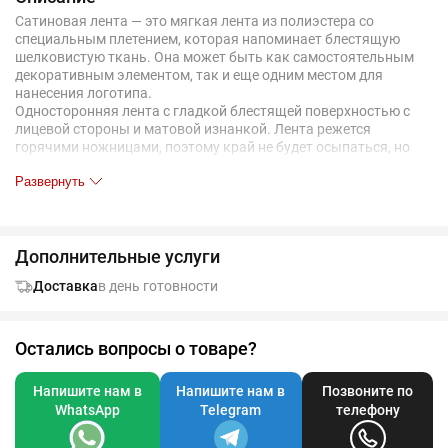
Сатиновая лента — это мягкая лента из полиэстера со
специальным плетением, которая напоминает блестящую
шелковистую ткань. Она может быть как самостоятельным
декоративным элементом, так и еще одним местом для
нанесения логотипа.
Односторонняя лента с гладкой блестящей поверхностью с
лицевой стороны и матовой изнанкой. Лента режется
горячими ножницами, поэтому край не будет осыпаться, но
может иметь следы плавления.
Развернуть
Если вы хотите, чтобы отрезок ленты был завязан на товаре в
заказе:
Добавьте на ленту нанесение «Крепление (сборка)» и
Дополнительные услуги
сделайте его групповым для товара, куда ее необходимо
завязать.
Доставка
в день готовности
Лента завязывается бантом так, чтобы оставались
свободные концы длиной от 5 до 10 см (в зависимости от
размера товара). Общая длина ленты в итоге может
оказаться меньше, чем в заказе.
Остались вопросы о товаре?
Напишите нам в
Напишите нам в
Позвоните по
WhatsApp
Telegram
телефону