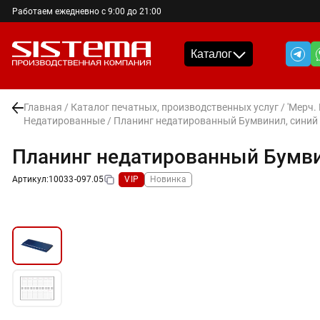
Работаем ежедневно с 9:00 до 21:00
Каталог
Главная
/
Каталог печатных, производственных услуг
/
'Мерч.
Недатированные
/ Планинг недатированный Бумвинил, синий
Планинг недатированный Бумви
Артикул:
10033-097.05
VIP
Новинка