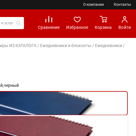
О компании
Контакты
Сравнение
Избранное
Корзина
Войти
вениры ИЗ КАТАЛОГА
/
Ежедневники и блокноты
/
Ежедневники
/
й,
черный