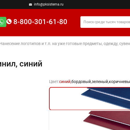
info@pksistema.ru
8-800-301-61-80
 Нанесение логотипов и т.п. на уже готовые предметы, одежду, су
нил, синий
Цвет:
синий,
бордовый,
зеленый,
коричневы