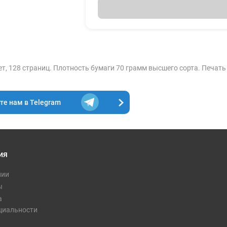
т, 128 страниц. Плотность бумаги 70 грамм высшего сорта. Печать 
е нам в Telegram
ия
нии
ы
а
циальности