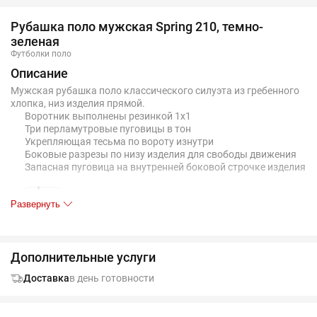
Рубашка поло мужская Spring 210, темно-
зеленая
Футболки поло
Описание
Мужская рубашка поло классического силуэта из гребенного
хлопка, низ изделия прямой.
Воротник выполнены резинкой 1x1
Три перламутровые пуговицы в тон
Укрепляющая тесьма по вороту изнутри
Боковые разрезы по низу изделия для свободы движения
Запасная пуговица на внутренней боковой строчке изделия
Развернуть
Дополнительные услуги
Доставка
в день готовности
Таблица размеров, см
S
M
L
XL
XXL
3XL
4
A
50
53
56
59
62
66
7