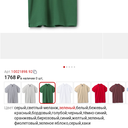
Арт.
10021898.92
1768 ₽
в наличии 0 шт,
Цвет:
серый,
светлый меланж,
зеленый,
белый,
бежевый,
красный,
бордовый,
голубой,
черный,
тёмно-синий,
оранжевый,
бирюзовый,
синий,
желтый,
зеленый,
фиолетовый,
зеленое яблоко,
серый,
хаки