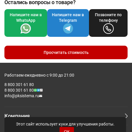
Остались вопросы о товаре?
B
70
72
74
76
79
83
8
Напишите нам в
Напишите нам в
Позвоните по
WhatsApp
Telegram
телефону
Допускаются отклонения в 5% от указанных параметров по
размеру и цвету.
Просчитать стоимость
Работаем ежедневно с 9:00 до 21:00
8 800 301 61 80
8 800 301 61 80
info@pksistema.ru
Компания
Этот сайт использует куки для улучшения работы.
ОК