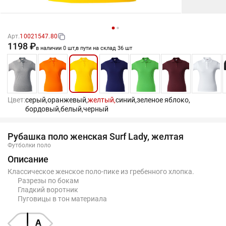
Арт.
10021547.80
1198 ₽
в наличии 0 шт,
в пути на склад 36 шт
Цвет:
серый,
оранжевый,
желтый,
синий,
зеленое яблоко,
бордовый,
белый,
черный
Рубашка поло женская Surf Lady, желтая
Футболки поло
Описание
Классическое женское поло-пике из гребенного хлопка.
Разрезы по бокам
Гладкий воротник
Пуговицы в тон материала